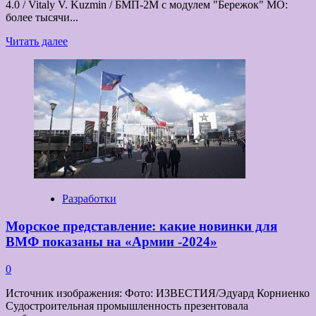
4.0 / Vitaly V. Kuzmin / БМП-2М с модулем "Бережок" МО:
более тысячи...
Прочитать
Читать далее
больше
о
На
форуме
«Армия-2024»
представят
более
20
тысяч
образцов
продукции
Разработки
Морское представление: какие новинки для
ВМФ показаны на «Армии -2024»
0
Источник изображения: Фото: ИЗВЕСТИЯ/Эдуард Корниенко
Судостроительная промышленность презентовала