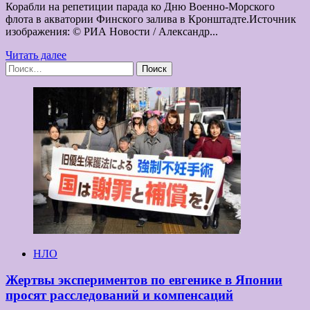
Корабли на репетиции парада ко Дню Военно-Морского
флота в акватории Финского залива в Кронштадте.Источник
изображения: © РИА Новости / Александр...
Прочитать
Читать далее
Найти:
больше
о
День
ВМФ:
спецоперация
ставит
новые
актуальные
задачи
НЛО
Жертвы экспериментов по евгенике в Японии
просят расследований и компенсаций