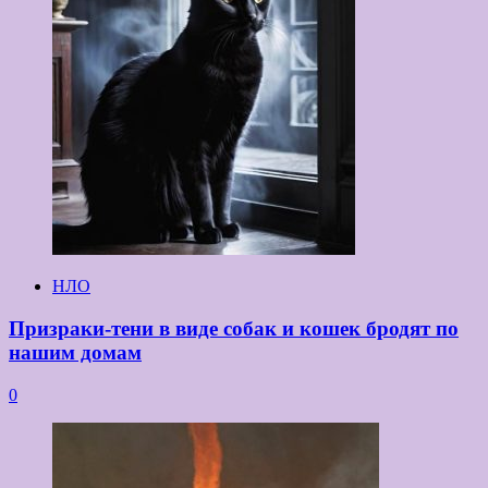
НЛО
Призраки-тени в виде собак и кошек бродят по
нашим домам
0