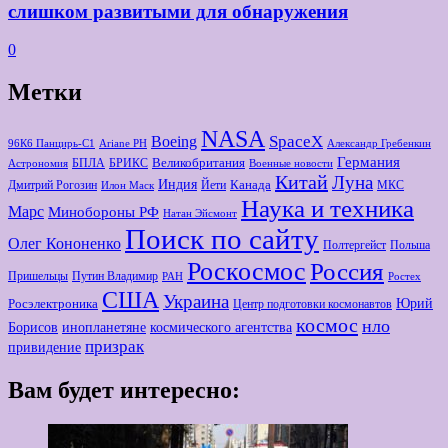
слишком развитыми для обнаружения
0
Метки
NASA
Boeing
SpaceX
96К6 Панцирь-С1
Ariane РН
Александр Гребенкин
Германия
Великобритания
БПЛА
БРИКС
Астрономия
Военные новости
Китай
Луна
Индия
Канада
Дмитрий Рогозин
Йети
МКС
Илон Маск
Наука и техника
Марс
Минoбороны РФ
Натан Эйсмонт
Поиск по сайту
Олег Кононенко
Полтергейст
Польша
Роскосмос
Россия
Пришельцы
Путин Владимир
РАН
Ростех
США
Украина
Юрий
Росэлектроника
Центр подготовки космонавтов
космос
нло
Борисов
космического агентства
инопланетяне
призрак
привидение
Вам будет интересно: