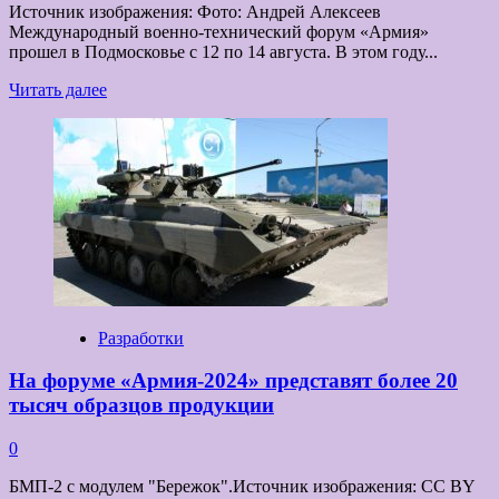
Источник изображения: Фото: Андрей Алексеев
Международный военно-технический форум «Армия»
прошел в Подмосковье с 12 по 14 августа. В этом году...
Прочитать
Читать далее
больше
о
Во
всеоружии:
Ростех
на
«Армии-2024»
Разработки
На форуме «Армия-2024» представят более 20
тысяч образцов продукции
0
БМП-2 с модулем "Бережок".Источник изображения: CC BY