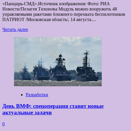
«Панцирь-СМД».Источник изображения: Фото: РИА
Новости/Пелагея Тихонова Модуль можно вооружить 48
управляемыми ракетами ближнего перехвата беспилотников
ПАТРИОТ /Московская область/, 14 августа....
Прочитать
Читать далее
больше
о
Новый
«Панцирь»
может
устанавливаться
на
крыши
зданий
Разработки
День ВМФ: спецоперация ставит новые
актуальные задачи
0