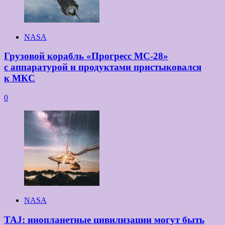
NASA
Грузовой корабль «Прогресс МС-28»
с аппаратурой и продуктами пристыковался
к МКС
0
NASA
TAJ: инопланетные цивилизации могут быть