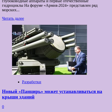
глубоководные аппараты и первые отечественные
гидроциклы На форуме «Армия-2024» представлен ряд
морских...
Прочитать
Читать далее
больше
о
Морское
представление:
какие
новинки
для
ВМФ
показаны
на
«Армии
-2024»
Разработки
Новый «Панцирь» может устанавливаться на
крыши зданий
0