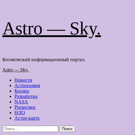
Перейти
Astro — Sky.
к
содержимому
Космический информационный портал.
Основное
Astro — Sky.
меню
Новости
Астрономия
Космос
Разработки
NASA
Роскосмос
НЛО
Астро карта
Найти: