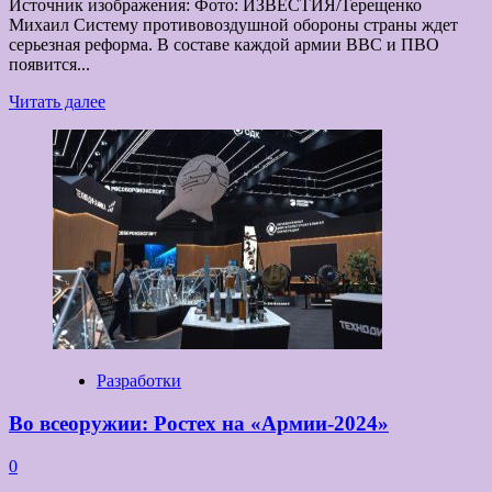
Источник изображения: Фото: ИЗВЕСТИЯ/Терещенко
Михаил Систему противовоздушной обороны страны ждет
серьезная реформа. В составе каждой армии ВВС и ПВО
появится...
Прочитать
Читать далее
больше
о
В
засадном
положении:
Минобороны
создает
мобильные
резервные
части
ПВО
Разработки
Во всеоружии: Ростех на «Армии-2024»
0