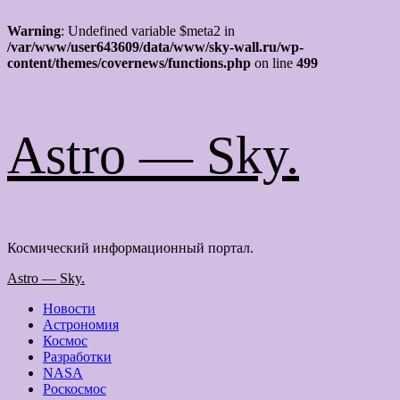
Warning
: Undefined variable $meta2 in
/var/www/user643609/data/www/sky-wall.ru/wp-
content/themes/covernews/functions.php
on line
499
Перейти
Astro — Sky.
к
содержимому
Космический информационный портал.
Основное
Astro — Sky.
меню
Новости
Астрономия
Космос
Разработки
NASA
Роскосмос