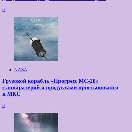
0
NASA
Грузовой корабль «Прогресс МС-28»
с аппаратурой и продуктами пристыковался
к МКС
0