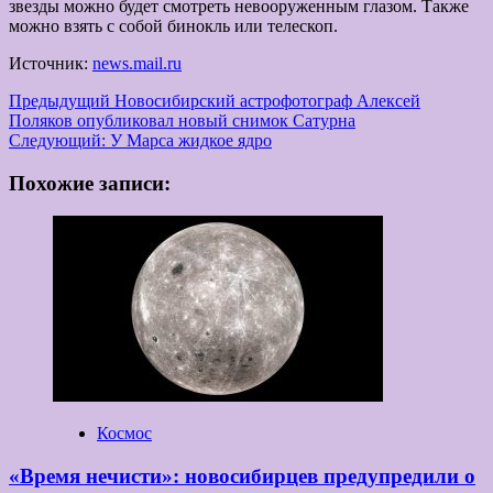
звезды можно будет смотреть невооруженным глазом. Также
можно взять с собой бинокль или телескоп.
Источник:
news.mail.ru
Навигация
Предыдущий
Новосибирский астрофотограф Алексей
Поляков опубликовал новый снимок Сатурна
записи
Следующий:
У Марса жидкое ядро
Похожие записи:
Космос
«Время нечисти»: новосибирцев предупредили о