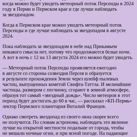
когда можно будет увидеть метеорный поток Персеиды в 2024
году в Перми и Пермском крае и где лучше наблюдать
за звездопадом.
Когда в Пермском крае можно увидеть метеорный поток
Персеиды и где лучше наблюдать за звездопадом в августе
2024.
Пока наблюдать за звездопадом в небе над Прикамьем
никакого смысла нет, потому что продолжаются белые ночи.
А вот в ночь с 12 на 13 августа 2024 его можно будет увидеть.
— Метеорный поток Персеиды проявляется ежегодно
в августе со стороны созвездия Персея и образуется
в результате прохождения Земли через шлейф пылевых
частиц, выпущенных кометой Свифта-Таттла. И мельчайшие
частицы, размером с песчинку, сгорают в земной атмосфере,
образуя тот самый «звездный дождь». Число метеоров в этот
период будет достигать до 60 в час, — рассказал «КП-Пермь»
лектор Пермского планетария Виталий Францев.
Однако смотреть звездопад из своего окна скорее всего
не получится. По словам астронома, наблюдать это явление
лучше на открытой местности подальше от города, чтобы
не мешали ночные огни, и при ясной погоде. На падающие