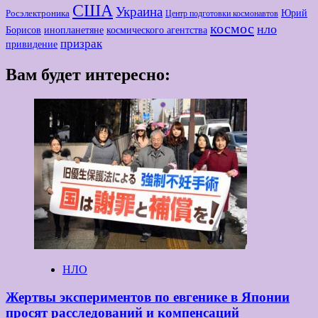
США
Украина
Юрий
Росэлектроника
Центр подготовки космонавтов
космос
нло
Борисов
космического агентства
инопланетяне
призрак
привидение
Вам будет интересно:
НЛО
Жертвы экспериментов по евгенике в Японии
просят расследований и компенсаций