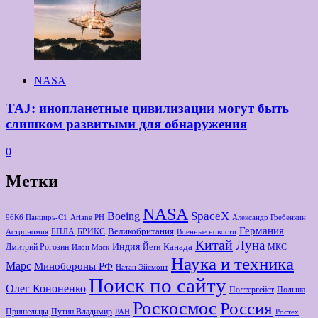
NASA
TAJ: инопланетные цивилизации могут быть
слишком развитыми для обнаружения
0
Метки
NASA
Boeing
SpaceX
96К6 Панцирь-С1
Ariane РН
Александр Гребенкин
Германия
Великобритания
БПЛА
БРИКС
Астрономия
Военные новости
Китай
Луна
Индия
Канада
Дмитрий Рогозин
Йети
МКС
Илон Маск
Наука и техника
Марс
Минoбороны РФ
Натан Эйсмонт
Поиск по сайту
Олег Кононенко
Полтергейст
Польша
Роскосмос
Россия
Пришельцы
Путин Владимир
РАН
Ростех