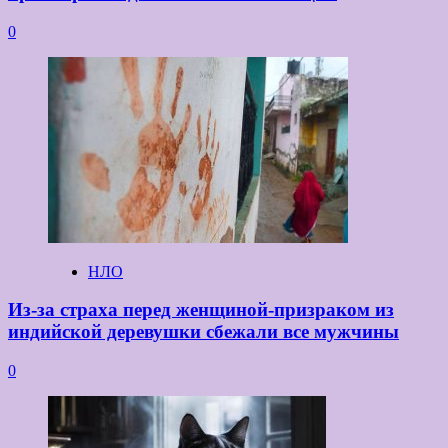
0
НЛО
Из-за страха перед женщиной-призраком из
индийской деревушки сбежали все мужчины
0