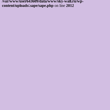
/var/www/user643609/data/www/sky-wall.ru/wp-
content/uploads/.sape/sape.php
on line
2012