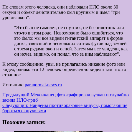
По словам этого человека, они наблюдали НЛО около 30
секунд и объект действительно был крупным и имел "три
уровня окон".
"Это был не самолет, не спутник, не беспилотник или
что-то в этом роде. Невозможно было ошибиться, что
это было: мы все видели гигантский аппарат в форме
диска, зависший в нескольких сотнях футов над землей
с тремя рядами окон и огней. Затем мы все увидели, как
он исчез, видимо, он понял, что за ним наблюдают".
К этому сообщению, увы, не прилагались никакие фото или
видео, однако эти 12 человек определенно видели там что-то
странное.
Источник:
paranormal-news.ru
Навигация
Предыдущий
Мексиканец фотографировал вулкан и случайно
заснял НЛО-гриб
записи
Следующий:
Найдены противораковые вирусы, помогающие
бороться с опухолями
Похожие записи: