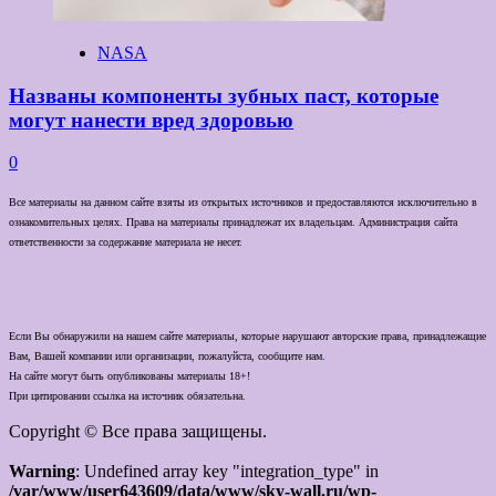
NASA
Названы компоненты зубных паст, которые
могут нанести вред здоровью
0
Все материалы на данном сайте взяты из открытых источников и предоставляются исключительно в
ознакомительных целях. Права на материалы принадлежат их владельцам. Администрация сайта
ответственности за содержание материала не несет.
Если Вы обнаружили на нашем сайте материалы, которые нарушают авторские права, принадлежащие
Вам, Вашей компании или организации, пожалуйста, сообщите нам.
На сайте могут быть опубликованы материалы 18+!
При цитировании ссылка на источник обязательна.
Copyright © Все права защищены.
Warning
: Undefined array key "integration_type" in
/var/www/user643609/data/www/sky-wall.ru/wp-