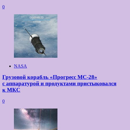
0
NASA
Грузовой корабль «Прогресс МС-28»
с аппаратурой и продуктами пристыковался
к МКС
0