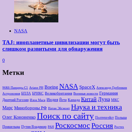
NASA
TAJ: инопланетные цивилизации могут быть
слишком развитыми для обнаружения
0
Метки
NASA
Boeing
SpaceX
96К6 Панцирь-С1
Ariane РН
Александр Гребенкин
Германия
Великобритания
БПЛА
БРИКС
Астрономия
Военные новости
Китай
Луна
Индия
Канада
Дмитрий Рогозин
Йети
МКС
Илон Маск
Наука и техника
Марс
Минoбороны РФ
Натан Эйсмонт
Поиск по сайту
Олег Кононенко
Полтергейст
Польша
Роскосмос
Россия
Пришельцы
Путин Владимир
РАН
Ростех