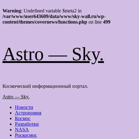
Warning
: Undefined variable $meta2 in
/var/www/user643609/data/www/sky-wall.ru/wp-
content/themes/covernews/functions.php
on line
499
Перейти
Astro — Sky.
к
содержимому
Космический информационный портал.
Основное
Astro — Sky.
меню
Новости
Астрономия
Космос
Разработки
NASA
Роскосмос