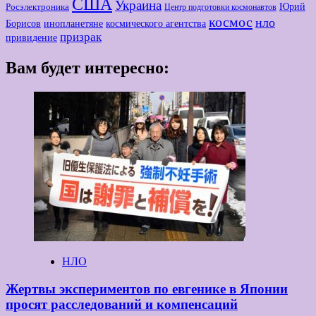
США
Украина
Юрий
Росэлектроника
Центр подготовки космонавтов
космос
нло
Борисов
космического агентства
инопланетяне
призрак
привидение
Вам будет интересно:
НЛО
Жертвы экспериментов по евгенике в Японии
просят расследований и компенсаций