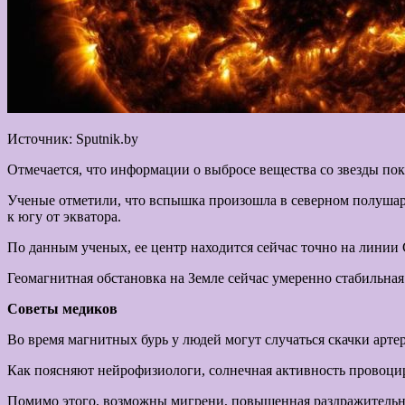
Источник: Sputnik.by
Отмечается, что информации о выбросе вещества со звезды пока
Ученые отметили, что вспышка произошла в северном полушарии
к югу от экватора.
По данным ученых, ее центр находится сейчас точно на линии 
Геомагнитная обстановка на Земле сейчас умеренно стабильна
Советы медиков
Во время магнитных бурь у людей могут случаться скачки арте
Как поясняют нейрофизиологи, солнечная активность провоцир
Помимо этого, возможны мигрени, повышенная раздражительн