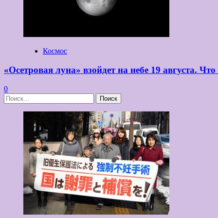
Космос
«Осетровая луна» взойдет на небе 19 августа. Что
0
Найти: