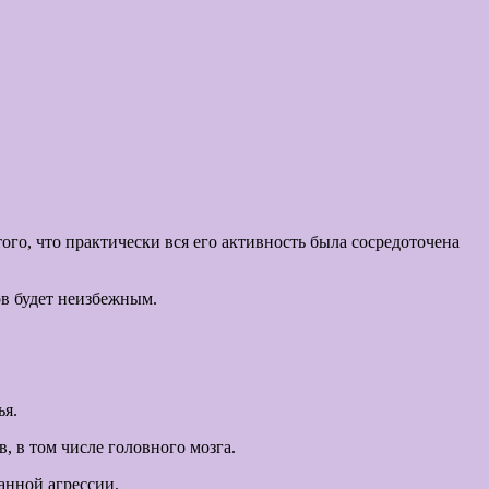
го, что практически вся его активность была сосредоточена
ов будет неизбежным.
ья.
 в том числе головного мозга.
анной агрессии.