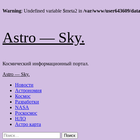
Warning
: Undefined variable $meta2 in
/var/www/user643609/data
Перейти
Astro — Sky.
к
содержимому
Космический информационный портал.
Основное
Astro — Sky.
меню
Новости
Астрономия
Космос
Разработки
NASA
Роскосмос
НЛО
Астро карта
Найти: