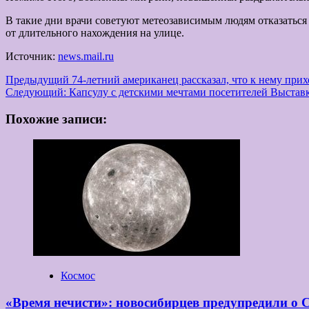
В такие дни врачи советуют метеозависимым людям отказаться 
от длительного нахождения на улице.
Источник:
news.mail.ru
Навигация
Предыдущий
74-летний американец рассказал, что к нему при
Следующий:
Капсулу с детскими мечтами посетителей Выстав
записи
Похожие записи:
Космос
«Время нечисти»: новосибирцев предупредили о 