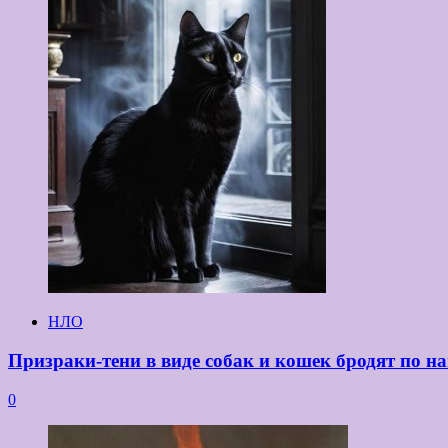
НЛО
Призраки-тени в виде собак и кошек бродят по 
0