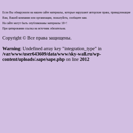
Если Вы обнаружили на нашем сайте материалы, которые нарушают авторские права, принадлежащие
Вам, Вашей компании или организации, пожалуйста, сообщите нам.
На сайте могут быть опубликованы материалы 18+!
При цитировании ссылка на источник обязательна.
Copyright © Все права защищены.
Warning
: Undefined array key "integration_type" in
/var/www/user643609/data/www/sky-wall.ru/wp-
content/uploads/.sape/sape.php
on line
2012