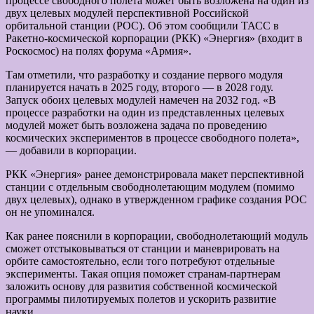
процессе свободного полета может быть возложена на один из
двух целевых модулей перспективной Российской
орбитальной станции (РОС). Об этом сообщили ТАСС в
Ракетно-космической корпорации (РКК) «Энергия» (входит в
Роскосмос) на полях форума «Армия».
Там отметили, что разработку и создание первого модуля
планируется начать в 2025 году, второго — в 2028 году.
Запуск обоих целевых модулей намечен на 2032 год. «В
процессе разработки на один из представленных целевых
модулей может быть возложена задача по проведению
космических экспериментов в процессе свободного полета»,
— добавили в корпорации.
РКК «Энергия» ранее демонстрировала макет перспективной
станции с отдельным свободнолетающим модулем (помимо
двух целевых), однако в утвержденном графике создания РОС
он не упоминался.
Как ранее пояснили в корпорации, свободнолетающий модуль
сможет отстыковываться от станции и маневрировать на
орбите самостоятельно, если того потребуют отдельные
эксперименты. Такая опция поможет странам-партнерам
заложить основу для развития собственной космической
программы пилотируемых полетов и ускорить развитие
науки.