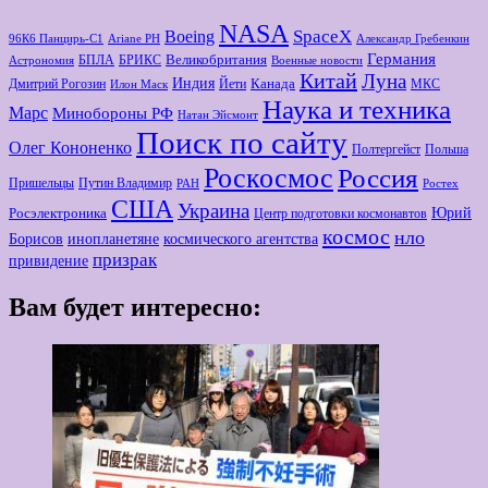
NASA
Boeing
SpaceX
96К6 Панцирь-С1
Ariane РН
Александр Гребенкин
Германия
Великобритания
БПЛА
БРИКС
Астрономия
Военные новости
Китай
Луна
Индия
Канада
Дмитрий Рогозин
Йети
МКС
Илон Маск
Наука и техника
Марс
Минoбороны РФ
Натан Эйсмонт
Поиск по сайту
Олег Кононенко
Полтергейст
Польша
Роскосмос
Россия
Пришельцы
Путин Владимир
РАН
Ростех
США
Украина
Юрий
Росэлектроника
Центр подготовки космонавтов
космос
нло
Борисов
космического агентства
инопланетяне
призрак
привидение
Вам будет интересно: