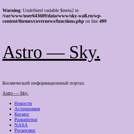
Warning
: Undefined variable $meta2 in
/var/www/user643609/data/www/sky-wall.ru/wp-
content/themes/covernews/functions.php
on line
499
Перейти
Astro — Sky.
к
содержимому
Космический информационный портал.
Основное
Astro — Sky.
меню
Новости
Астрономия
Космос
Разработки
NASA
Роскосмос