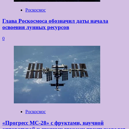
Роскосмос
Глава Роскосмоса обозначил даты начала
освоения лунных ресурсов
0
Роскосмос
«Прогресс МС-28» с фруктами, научной