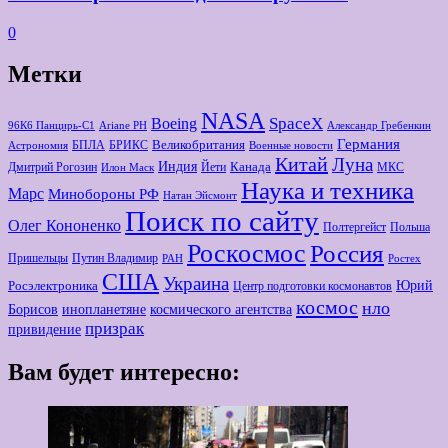
0
Метки
NASA
Boeing
SpaceX
96К6 Панцирь-С1
Ariane РН
Александр Гребенкин
Германия
Великобритания
БПЛА
БРИКС
Астрономия
Военные новости
Китай
Луна
Индия
Канада
Дмитрий Рогозин
Йети
МКС
Илон Маск
Наука и техника
Марс
Минoбороны РФ
Натан Эйсмонт
Поиск по сайту
Олег Кононенко
Полтергейст
Польша
Роскосмос
Россия
Пришельцы
Путин Владимир
РАН
Ростех
США
Украина
Юрий
Росэлектроника
Центр подготовки космонавтов
космос
нло
Борисов
космического агентства
инопланетяне
призрак
привидение
Вам будет интересно: