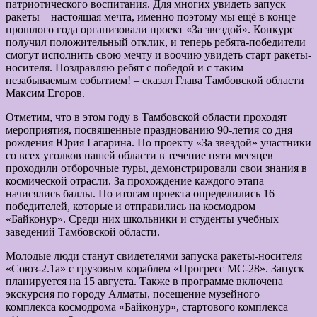
патриотического воспитания. Для многих увидеть запуск
ракеты – настоящая мечта, именно поэтому мы ещё в конце
прошлого года организовали проект «За звездой». Конкурс
получил положительный отклик, и теперь ребята-победители
смогут исполнить свою мечту и воочию увидеть старт ракеты-
носителя. Поздравляю ребят с победой и с таким
незабываемым событием! – сказал Глава Тамбовской области
Максим Егоров.
Отметим, что в этом году в Тамбовской области проходят
мероприятия, посвященные празднованию 90-летия со дня
рождения Юрия Гагарина. По проекту «За звездой» участники
со всех уголков нашей области в течение пяти месяцев
проходили отборочные туры, демонстрировали свои знания в
космической отрасли. За прохождение каждого этапа
начисялись баллы. По итогам проекта определились 16
победителей, которые и отправились на космодром
«Байконур». Среди них школьники и студенты учебных
заведений Тамбовской области.
Молодые люди станут свидетелями запуска ракеты-носителя
«Союз-2.1а» с грузовым кораблем «Прогресс МС-28». Запуск
планируется на 15 августа. Также в программе включена
экскурсия по городу Алматы, посещение музейного
комплекса космодрома «Байконур», стартового комплекса