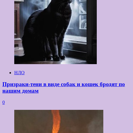
НЛО
Призраки-тени в виде собак и кошек бродят по
нашим домам
0