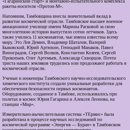
«Гагаринский старт» и монтажно-испытательного комплекса
ракеты-носителя «Протон-М».
Напомним, Тамбовщина внесла значительный вклад в
развитие космической отрасли. Тамбовское высшее военное
авиационное училище имени Марины Расковой за свою
многолетнюю историю выпустило сотни летчиков. Здесь
также учились 11 космонавтов, чьи имена известны всему
миру. Это Лев Демин, Владимир Шаталов, Валерий
Быковский, Юрий Артюхин, Геннадий Манаков, Павел
Виноградов, Сергей Волков, Константин Козеев, Сергей
Прокопьев, Олег Артемьев, Александр Скворцов. Почти
триста наших земляков трудились или продолжают работать в
космической отрасли.
Ученые и инженеры Тамбовского научно-исследовательского
химического института создали уникальные разработки для
обеспечения безопасности первых космонавтов.
Оборудование, созданное в Тамбове, использовалось при
полетах в космос Юрия Гагарина и Алексея Леонова, на
станции «Мир».
Измерительно-вычислительная система «ТЕрмис» была
разработана в процессе научных исследований по
космической программе «Энергия — Буран» в Тамбовском
государственном техническом университете.