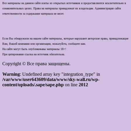
Все материалы на данном сайте взяты из открытых источников и предоставляются исключительно в
ознакомительных целях. Права на материалы принадлежат их владельцам. Администрация сайта
ответственности за содержание материала не несет.
Если Вы обнаружили на нашем сайте материалы, которые нарушают авторские права, принадлежащие
Вам, Вашей компании или организации, пожалуйста, сообщите нам.
На сайте могут быть опубликованы материалы 18+!
При цитировании ссылка на источник обязательна.
Copyright © Все права защищены.
Warning
: Undefined array key "integration_type" in
/var/www/user643609/data/www/sky-wall.ru/wp-
content/uploads/.sape/sape.php
on line
2012