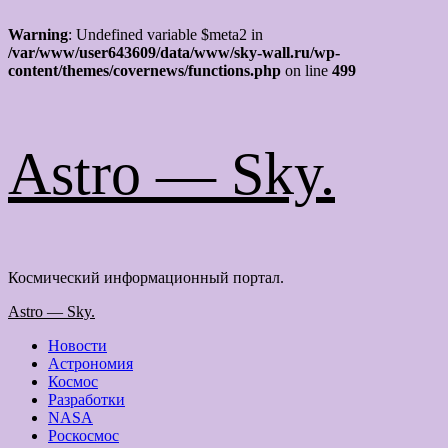
Warning
: Undefined variable $meta2 in
/var/www/user643609/data/www/sky-wall.ru/wp-
content/themes/covernews/functions.php
on line
499
Перейти
Astro — Sky.
к
содержимому
Космический информационный портал.
Основное
Astro — Sky.
меню
Новости
Астрономия
Космос
Разработки
NASA
Роскосмос