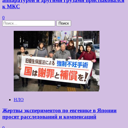
аппаратурой и другими грузами пристыковался
к МКС
0
Найти:
НЛО
Жертвы экспериментов по евгенике в Японии
просят расследований и компенсаций
0