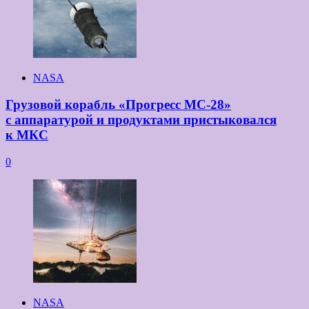
NASA
Грузовой корабль «Прогресс МС-28»
с аппаратурой и продуктами пристыковался
к МКС
0
NASA