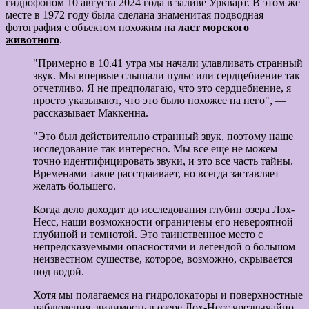
гидрофоном 10 августа 2024 года в заливе Уркварт. В этом же
месте в 1972 году была сделана знаменитая подводная
фотография с объектом похожим на
ласт морского
животного
.
"Примерно в 10.41 утра мы начали улавливать странный
звук. Мы впервые слышали пульс или сердцебиение так
отчетливо. Я не предполагаю, что это сердцебиение, я
просто указывают, что это было похожее на него", —
рассказывает Маккенна.
"Это был действительно странный звук, поэтому наше
исследование так интересно. Мы все еще не можем
точно идентифицировать звуки, и это все часть тайны.
Временами такое расстраивает, но всегда заставляет
желать большего.
Когда дело доходит до исследования глубин озера Лох-
Несс, наши возможности ограничены его невероятной
глубиной и темнотой. Это таинственное место с
непредсказуемыми опасностями и легендой о большом
неизвестном существе, которое, возможно, скрывается
под водой.
Хотя мы полагаемся на гидролокаторы и поверхностные
наблюдения, видимость в озере Лох-Несс чрезвычайно