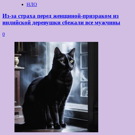
НЛО
Из-за страха перед женщиной-призраком из
индийской деревушки сбежали все мужчины
0