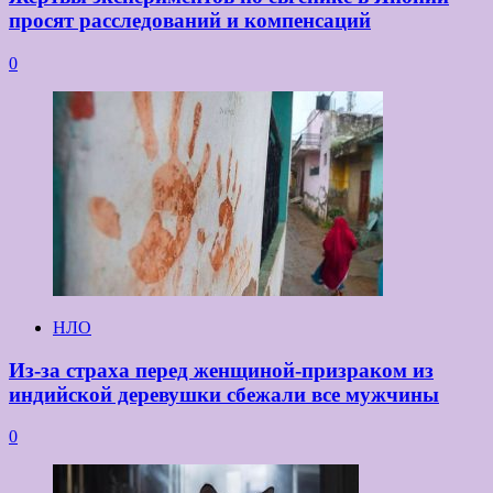
просят расследований и компенсаций
0
НЛО
Из-за страха перед женщиной-призраком из
индийской деревушки сбежали все мужчины
0