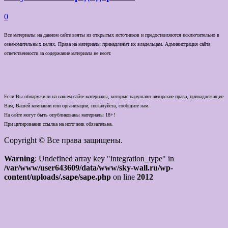
0
Все материалы на данном сайте взяты из открытых источников и предоставляются исключительно в
ознакомительных целях. Права на материалы принадлежат их владельцам. Администрация сайта
ответственности за содержание материала не несет.
Если Вы обнаружили на нашем сайте материалы, которые нарушают авторские права, принадлежащие
Вам, Вашей компании или организации, пожалуйста, сообщите нам.
На сайте могут быть опубликованы материалы 18+!
При цитировании ссылка на источник обязательна.
Copyright © Все права защищены.
Warning
: Undefined array key "integration_type" in
/var/www/user643609/data/www/sky-wall.ru/wp-
content/uploads/.sape/sape.php
on line
2012