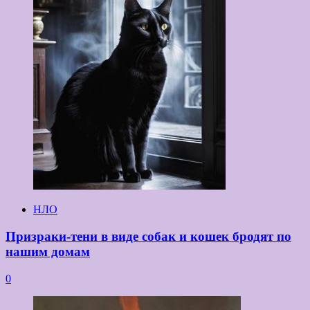
НЛО
Призраки-тени в виде собак и кошек бродят по
нашим домам
0