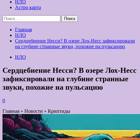
НЛО
Астро карта
Найти:
Главная
НЛО
Сердцебиение Несси? В озере Лох-Несс зафиксировали
на глубине странные звуки, похожие на пульсацию
НЛО
Сердцебиение Несси? В озере Лох-Несс
зафиксировали на глубине странные
звуки, похожие на пульсацию
0
Главная » Новости » Криптиды