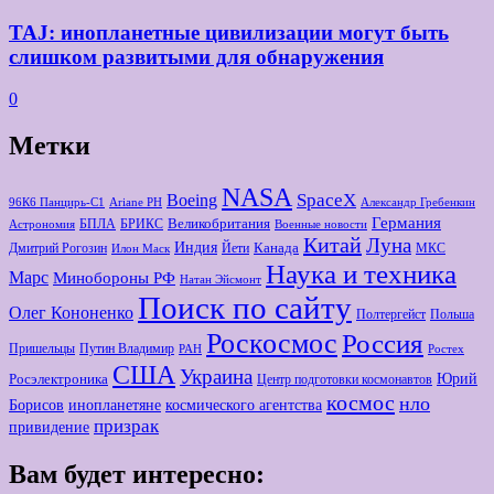
TAJ: инопланетные цивилизации могут быть
слишком развитыми для обнаружения
0
Метки
NASA
Boeing
SpaceX
96К6 Панцирь-С1
Ariane РН
Александр Гребенкин
Германия
Великобритания
БПЛА
БРИКС
Астрономия
Военные новости
Китай
Луна
Индия
Канада
Дмитрий Рогозин
Йети
МКС
Илон Маск
Наука и техника
Марс
Минoбороны РФ
Натан Эйсмонт
Поиск по сайту
Олег Кононенко
Полтергейст
Польша
Роскосмос
Россия
Пришельцы
Путин Владимир
РАН
Ростех
США
Украина
Юрий
Росэлектроника
Центр подготовки космонавтов
космос
нло
Борисов
космического агентства
инопланетяне
призрак
привидение
Вам будет интересно: