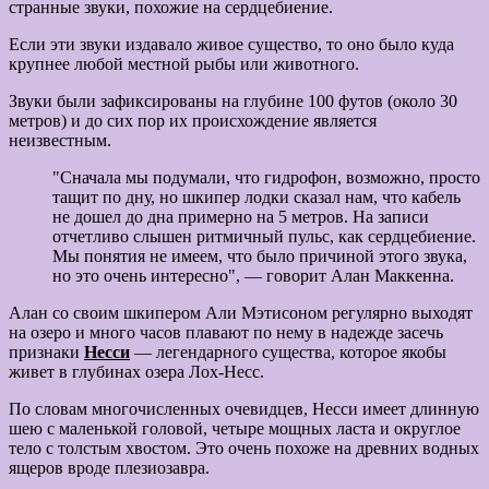
странные звуки, похожие на сердцебиение.
Если эти звуки издавало живое существо, то оно было куда
крупнее любой местной рыбы или животного.
Звуки были зафиксированы на глубине 100 футов (около 30
метров) и до сих пор их происхождение является
неизвестным.
"Сначала мы подумали, что гидрофон, возможно, просто
тащит по дну, но шкипер лодки сказал нам, что кабель
не дошел до дна примерно на 5 метров. На записи
отчетливо слышен ритмичный пульс, как сердцебиение.
Мы понятия не имеем, что было причиной этого звука,
но это очень интересно", — говорит Алан Маккенна.
Алан со своим шкипером Али Мэтисоном регулярно выходят
на озеро и много часов плавают по нему в надежде засечь
признаки
Несси
— легендарного существа, которое якобы
живет в глубинах озера Лох-Несс.
По словам многочисленных очевидцев, Несси имеет длинную
шею с маленькой головой, четыре мощных ласта и округлое
тело с толстым хвостом. Это очень похоже на древних водных
ящеров вроде плезиозавра.