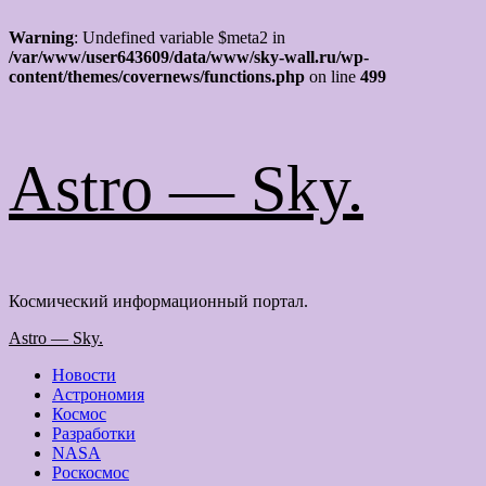
Warning
: Undefined variable $meta2 in
/var/www/user643609/data/www/sky-wall.ru/wp-
content/themes/covernews/functions.php
on line
499
Перейти
Astro — Sky.
к
содержимому
Космический информационный портал.
Основное
Astro — Sky.
меню
Новости
Астрономия
Космос
Разработки
NASA
Роскосмос