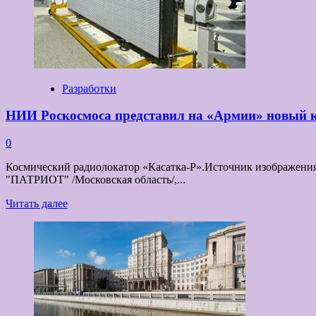
«царь-
двигателя»
Разработки
НИИ Роскосмоса представил на «Армии» новый 
0
Космический радиолокатор «Касатка-Р».Источник изображения:
"ПАТРИОТ" /Московская область/,...
Прочитать
Читать далее
больше
о
НИИ
Роскосмоса
представил
на
«Армии»
новый