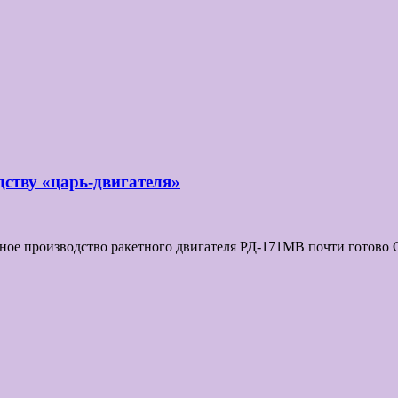
ству «царь-двигателя»
ое производство ракетного двигателя РД-171МВ почти готово С