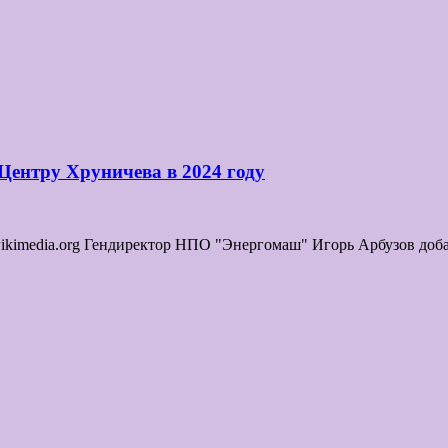
Центру Хруничева в 2024 году
kimedia.org Гендиректор НПО "Энергомаш" Игорь Арбузов добави