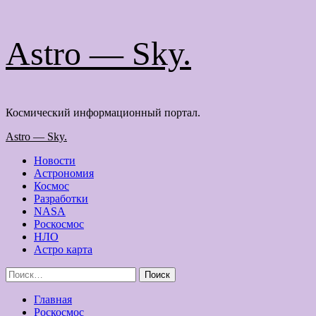
Перейти
Astro — Sky.
к
содержимому
Космический информационный портал.
Основное
Astro — Sky.
меню
Новости
Астрономия
Космос
Разработки
NASA
Роскосмос
НЛО
Астро карта
Найти:
Главная
Роскосмос