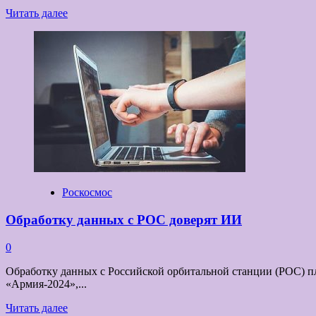
Прочитать
Читать далее
больше
о
Один
из
целевых
модулей
Российской
орбитальной
станции
может
стать
свободнолетающим
Роскосмос
Обработку данных с РОС доверят ИИ
0
Обработку данных с Российской орбитальной станции (РОС) п
«Армия-2024»,...
Прочитать
Читать далее