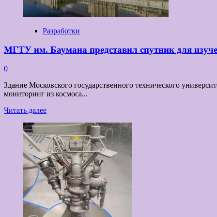
космический
радиолокатор
Разработки
МГТУ им. Баумана представил спутник для изуч
0
Здание Московского государственного технического университ
мониторинг из космоса...
Прочитать
Читать далее
больше
о
МГТУ
им.
Баумана
представил
спутник
для
изучения
космической
погоды