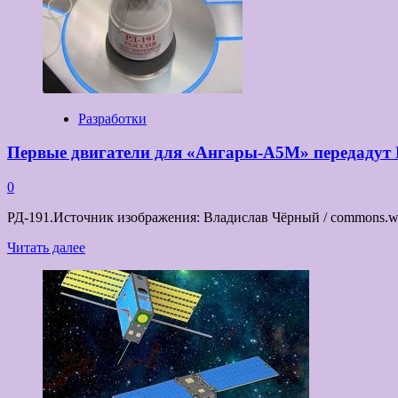
Разработки
Первые двигатели для «Ангары-А5М» передадут 
0
РД-191.Источник изображения: Владислав Чёрный / commons.wi
Прочитать
Читать далее
больше
о
Первые
двигатели
для
«Ангары-
А5М»
передадут
Центру