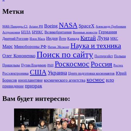
Метки
NASA
Boeing
SpaceX
96К6 Панцирь-С1
Ariane РН
Александр Гребенкин
Германия
Великобритания
БПЛА
БРИКС
Астрономия
Военные новости
Китай
Луна
Индия
Канада
Дмитрий Рогозин
Йети
МКС
Илон Маск
Наука и техника
Марс
Минoбороны РФ
Натан Эйсмонт
Поиск по сайту
Олег Кононенко
Полтергейст
Польша
Роскосмос
Россия
Пришельцы
Путин Владимир
РАН
Ростех
США
Украина
Юрий
Росэлектроника
Центр подготовки космонавтов
космос
нло
Борисов
космического агентства
инопланетяне
призрак
привидение
Вам будет интересно: