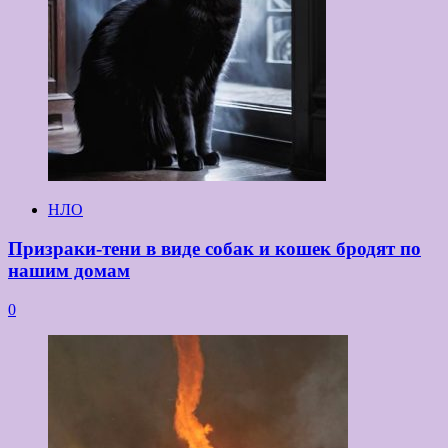
НЛО
Призраки-тени в виде собак и кошек бродят по
нашим домам
0