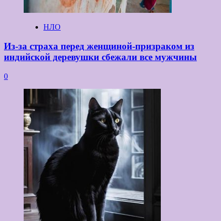
НЛО
Из-за страха перед женщиной-призраком из
индийской деревушки сбежали все мужчины
0