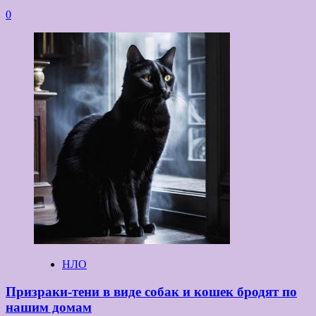
0
НЛО
Призраки-тени в виде собак и кошек бродят по
нашим домам