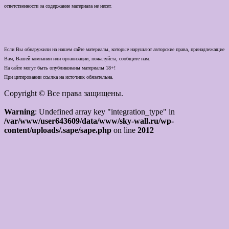
ответственности за содержание материала не несет.
Если Вы обнаружили на нашем сайте материалы, которые нарушают авторские права, принадлежащие
Вам, Вашей компании или организации, пожалуйста, сообщите нам.
На сайте могут быть опубликованы материалы 18+!
При цитировании ссылка на источник обязательна.
Copyright © Все права защищены.
Warning
: Undefined array key "integration_type" in
/var/www/user643609/data/www/sky-wall.ru/wp-
content/uploads/.sape/sape.php
on line
2012