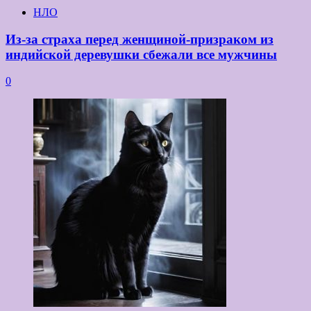
НЛО
Из-за страха перед женщиной-призраком из
индийской деревушки сбежали все мужчины
0