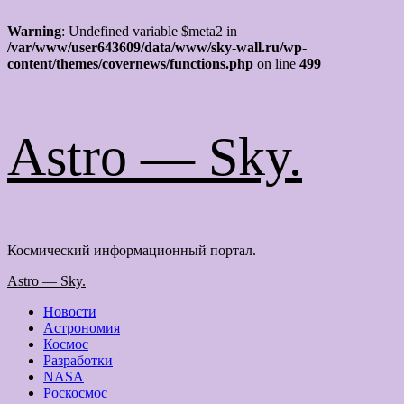
Warning
: Undefined variable $meta2 in
/var/www/user643609/data/www/sky-wall.ru/wp-
content/themes/covernews/functions.php
on line
499
Перейти
Astro — Sky.
к
содержимому
Космический информационный портал.
Основное
Astro — Sky.
меню
Новости
Астрономия
Космос
Разработки
NASA
Роскосмос