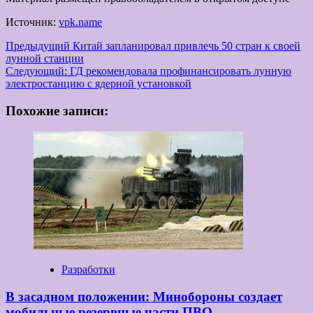
Источник:
vpk.name
Навигация
Предыдущий
Китай запланировал привлечь 50 стран к своей
лунной станции
записи
Следующий:
ГД рекомендовала профинансировать лунную
электростанцию с ядерной установкой
Похожие записи:
Разработки
В засадном положении: Минобороны создает
мобильные резервные части ПВО