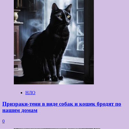
НЛО
Призраки-тени в виде собак и кошек бродят по
нашим домам
0