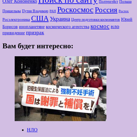
Олег Кононенко
Полтергейст
Польша
Роскосмос
Россия
Пришельцы
Путин Владимир
РАН
Ростех
США
Украина
Юрий
Росэлектроника
Центр подготовки космонавтов
космос
нло
Борисов
космического агентства
инопланетяне
призрак
привидение
Вам будет интересно:
НЛО