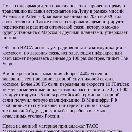
По его информации, технология позволит провести прямую
трансляцию высадки астронавтов на Луну в рамках миссий
Artemis 2 и Artemis 3, запланированных на 2025 и 2026 год
соответственно. Также итоги тестирования демонстрируют
перспективы развития оптической связи, которую можно
будет установить с Марсом и другими планетами, утверждает
портал.
Обычно НАСА использует радиоволны для коммуникации с
космосом, но лазерная связь, использующая инфракрасный
свет, может передавать данные до 100 раз быстрее, пишет The
Verge.
В июне российская компания «Бюро 1440» успешно
завершила тестирование лазерной спутниковой связи в
космосе. Более 200 ГБ были переданы на скорости 10 ГБит/сек
между космическими аппаратами на расстоянии от 30 до 1 005
км друг от друга. 25 июля российский терминал лазерной
связи получил летную квалификацию. В Минцифры РФ
сообщили, что спутниковый интернет и связь с такой
технологией будут доступны без перебоев в самых
отдаленных уголках России. .
Права на данный материал принадлежат ТАСС
Материал размещён правообладателем в открытом доступе