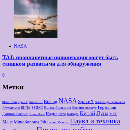
NASA
TAJ: инопланетные цивилизации могут быть
слишком развитыми для обнаружения
0
Метки
NASA
Boeing
SpaceX
96К6 Панцирь-С1
Ariane РН
Александр Гребенкин
Германия
Великобритания
БПЛА
БРИКС
Астрономия
Военные новости
Китай
Луна
Индия
Канада
Дмитрий Рогозин
Йети
МКС
Илон Маск
Наука и техника
Марс
Минoбороны РФ
Натан Эйсмонт
Поиск по сайту