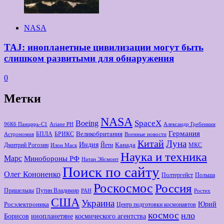
NASA
TAJ: инопланетные цивилизации могут быть
слишком развитыми для обнаружения
0
Метки
NASA
Boeing
SpaceX
96К6 Панцирь-С1
Ariane РН
Александр Гребенкин
Германия
Великобритания
БПЛА
БРИКС
Астрономия
Военные новости
Китай
Луна
Индия
Канада
Дмитрий Рогозин
Йети
МКС
Илон Маск
Наука и техника
Марс
Минoбороны РФ
Натан Эйсмонт
Поиск по сайту
Олег Кононенко
Полтергейст
Польша
Роскосмос
Россия
Пришельцы
Путин Владимир
РАН
Ростех
США
Украина
Юрий
Росэлектроника
Центр подготовки космонавтов
космос
нло
Борисов
космического агентства
инопланетяне