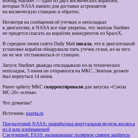
Boeing Starliner — один из двух космических кораблей,
которые NASA наняло для доставки астронавтов
на космическую станцию ​​и обратно.
Несмотря на сообщения об утечках и неполадках
в двигателях, в NASA все еще уверены, что экипаж Starliner
не придется спасать на кораблях конкурентов из SpaceX.
В середине июня газета Daily Mail
писала
, что в двигательной
установке корабля обнаружили пять утечек гелия, из-за чего
он не мог отстыковаться от станции.
Запуск Starliner дважды откладывали из-за технических
неполадок, 5 июня он отправился на МКС. Экипаж должен
был вернуться 14 июня.
Ранее орбиту МКС
скорректировали
для запуска «Союза
МС-26» осенью.
Что думаешь?
Источник:
gazeta.ru
Навигация
Предыдущий
NASA: разработана виртуальная модель космоса
из 4 млн изображений
записи
Следующий:
FASS: вызывающие полярное сияние выбросы