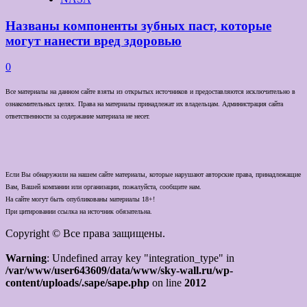
Названы компоненты зубных паст, которые
могут нанести вред здоровью
0
Все материалы на данном сайте взяты из открытых источников и предоставляются исключительно в
ознакомительных целях. Права на материалы принадлежат их владельцам. Администрация сайта
ответственности за содержание материала не несет.
Если Вы обнаружили на нашем сайте материалы, которые нарушают авторские права, принадлежащие
Вам, Вашей компании или организации, пожалуйста, сообщите нам.
На сайте могут быть опубликованы материалы 18+!
При цитировании ссылка на источник обязательна.
Copyright © Все права защищены.
Warning
: Undefined array key "integration_type" in
/var/www/user643609/data/www/sky-wall.ru/wp-
content/uploads/.sape/sape.php
on line
2012