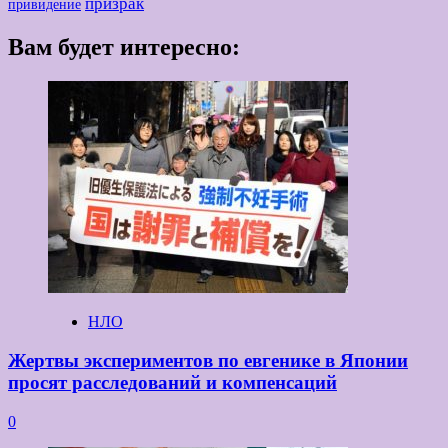
призрак
привидение
Вам будет интересно:
НЛО
Жертвы экспериментов по евгенике в Японии
просят расследований и компенсаций
0