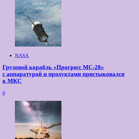
NASA
Грузовой корабль «Прогресс МС-28»
с аппаратурой и продуктами пристыковался
к МКС
0