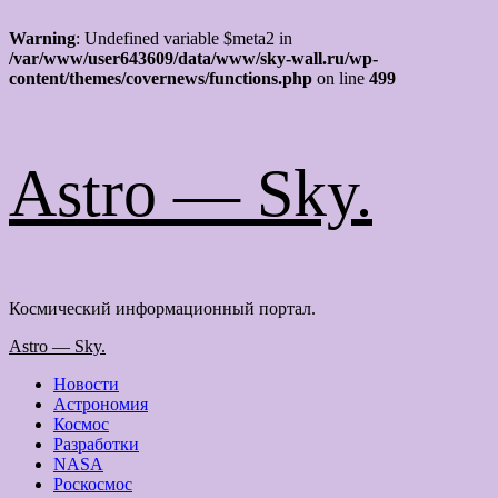
Warning
: Undefined variable $meta2 in
/var/www/user643609/data/www/sky-wall.ru/wp-
content/themes/covernews/functions.php
on line
499
Перейти
Astro — Sky.
к
содержимому
Космический информационный портал.
Основное
Astro — Sky.
меню
Новости
Астрономия
Космос
Разработки
NASA
Роскосмос