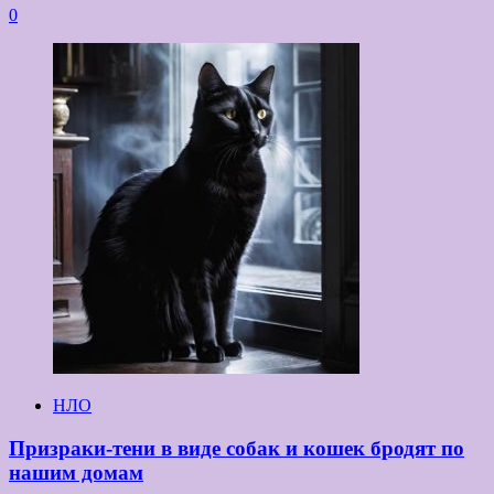
0
НЛО
Призраки-тени в виде собак и кошек бродят по
нашим домам